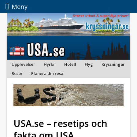
Meny
Meny
Upplevelser
Hyrbil
Hotell
Flyg
Kryssningar
Resor
Planera din resa
USA.se – resetips och
fakta om USA