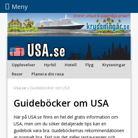
Meny
Meny
Upplevelser
Hyrbil
Hotell
Flyg
Kryssningar
Resor
Planera din resa
Usa.se
» Guideböcker om USA
Guideböcker om USA
Här på USA.se finns en hel del gratis information om
USA, men om du söker detaljerade tips kan en
guidebok vara bra. Guideböckernas rekommendationen
är normalt bra, fast när det gäller restauranger och