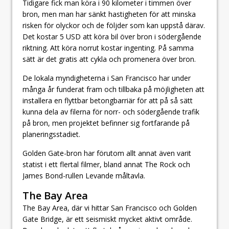
Tidigare fick man köra i 90 kilometer i timmen över
bron, men man har sänkt hastigheten för att minska
risken för olyckor och de följder som kan uppstå därav.
Det kostar 5 USD att köra bil över bron i södergående
riktning. Att köra norrut kostar ingenting. På samma
sätt är det gratis att cykla och promenera över bron.
De lokala myndigheterna i San Francisco har under
många år funderat fram och tillbaka på möjligheten att
installera en flyttbar betongbarriär för att på så sätt
kunna dela av filerna för norr- och södergående trafik
på bron, men projektet befinner sig fortfarande på
planeringsstadiet.
Golden Gate-bron har förutom allt annat även varit
statist i ett flertal filmer, bland annat The Rock och
James Bond-rullen Levande måltavla.
The Bay Area
The Bay Area, där vi hittar San Francisco och Golden
Gate Bridge, är ett seismiskt mycket aktivt område.