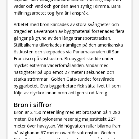
väder och vind och gör den även synlig i dimma. Bara
målningsarbetet tog fyra år i anspråk.
Arbetet med bron kantades av stora svårigheter och
tragedier. Leveransen av byggmaterial försenades flera
gånger på grund av den långa transportsträckan.
Stålbalkarna tillverkades nämligen på den amerikanska
östkusten och skeppades via Panamakanalen till San
Francisco på västkusten. Brobygget skedde under
mycket extrema väderförhållanden. Vindar med
hastigheter på upp emot 27 meter i sekunden och
starka strömmar i Golden Gate-sundet försvårade
byggarbetet. Elva byggarbetare fick sätta livet till som
följd av olyckor innan bron äntligen stod färdig.
Bron i siffror
Bron är 2 150 meter lång med ett brospann på 1 280
meter. De två pylonerna reser sig majestätiskt 227
meter över havsytan. Vid högvatten rullar bilarna fram
på vägbanan 67 meter ovanför vattenytan. Golden