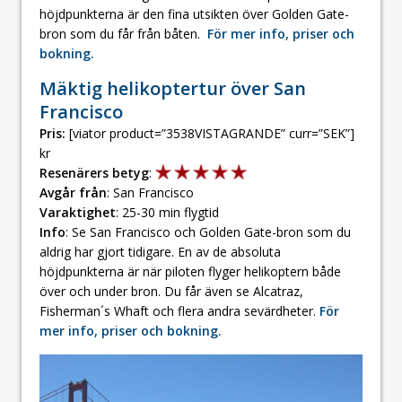
höjdpunkterna är den fina utsikten över Golden Gate-
bron som du får från båten.
För mer info, priser och
bokning.
Mäktig helikoptertur över San
Francisco
Pris:
[viator product=”3538VISTAGRANDE” curr=”SEK”]
kr
Resenärers betyg
:
Avgår från
: San Francisco
Varaktighet
: 25-30 min flygtid
Info
: Se San Francisco och Golden Gate-bron som du
aldrig har gjort tidigare. En av de absoluta
höjdpunkterna är när piloten flyger helikoptern både
över och under bron. Du får även se Alcatraz,
Fisherman´s Whaft och flera andra sevärdheter.
För
mer info, priser och bokning.