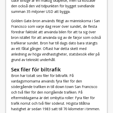
Gate Bridge är en mäktig skapelse, men så kostade
den också den vid tidpunkten för bygget svindlande
summan 35 miljoner USD att bygga.
Golden Gate-bron används flitigt av människorna i San
Francisco som varje dag reser över sundet, de flesta
föredrar faktiskt att använda bilen för att ta sig över
bron istället för att använda sig av de färjor som också
trafikerar sundet. Bron har till dags dato bara stängts
av ett fåtal gånger. Oftast har detta skett med
anledning av höga vindhastigheter, statsbesök eller på
grund av tekniskt underhåll.
Sex filer för biltrafik
Bron har totalt sex filer för biltrafik. På
vardagsmornarna används fyra filer för den
södergående trafiken in till down town San Francisco
och två filer för den norrgående trafiken. På
eftermiddagarna är det ombytta roller: Fyra filer för
trafik norrut och två filer söderut. Högsta tillåtna
hastighet är sedan 1983 satt till 70 kilometer i timmen.