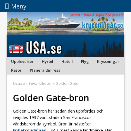
Meny
Meny
Upplevelser
Hyrbil
Hotell
Flyg
Kryssningar
Resor
Planera din resa
Usa.se
»
Sevärdheter
» Golden Gate
Golden Gate-bron
Golden Gate-bron har sedan den uppfördes och
invigdes 1937 varit staden San Franciscos
världsberömda symbol. Bron är nästefter
Frihetsgudinnan
USA:s mest kända landmärke. Här