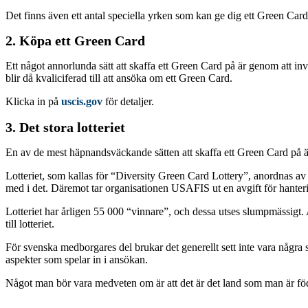
Det finns även ett antal speciella yrken som kan ge dig ett Green Card,
2. Köpa ett Green Card
Ett något annorlunda sätt att skaffa ett Green Card på är genom att in
blir då kvaliciferad till att ansöka om ett Green Card.
Klicka in på
uscis.gov
för detaljer.
3. Det stora lotteriet
En av de mest häpnandsväckande sätten att skaffa ett Green Card på är 
Lotteriet, som kallas för “Diversity Green Card Lottery”, anordnas av
med i det. Däremot tar organisationen USAFIS ut en avgift för hantering
Lotteriet har årligen 55 000 “vinnare”, och dessa utses slumpmässigt. An
till lotteriet.
För svenska medborgares del brukar det generellt sett inte vara några s
aspekter som spelar in i ansökan.
Något man bör vara medveten om är att det är det land som man är föd