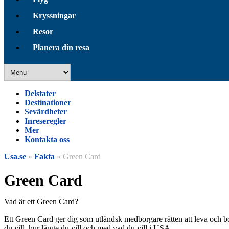
Kryssningar
Resor
Planera din resa
Delstater
Destinationer
Sevärdheter
Inreseregler
Mer
Kontakta oss
Usa.se
»
Fakta
» Green Card
Green Card
Vad är ett Green Card?
Ett Green Card ger dig som utländsk medborgare rätten att leva och bo 
du vill, hur länge du vill och med vad du vill i USA.